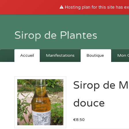
⚠️ Hosting plan for this site has e
Sirop de Plantes
Accueil
Manifestations
Boutique
Mon 
Sirop de 
douce
€8.50