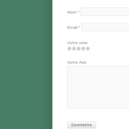
Nom
*
Email
*
Votre vote
1
2
3
4
5
Votre Avis