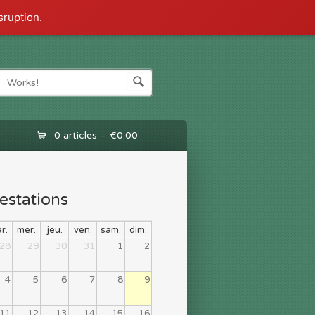
sruption.
0 articles –
€0.00
estations
r.
mer.
jeu.
ven.
sam.
dim.
28
29
30
31
1
2
4
5
6
7
8
9
11
12
13
14
15
16