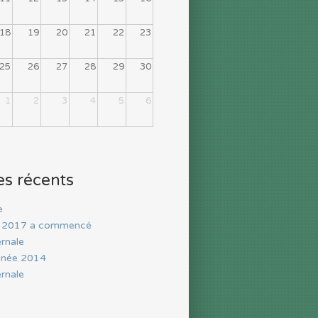
18
19
20
21
22
23
25
26
27
28
29
30
1
2
3
4
5
6
es récents
e
n 2017 a commencé
ernale
nnée 2014
ernale