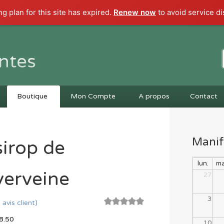
ng plan for this site has expired.
Renew now
to avoid service di
ntes
Boutique
Mon Compte
A propos
Contact
Manif
sirop de
lun.
ma
verveine
27
3
1
avis client)
5.00
sur 5
8.50
10