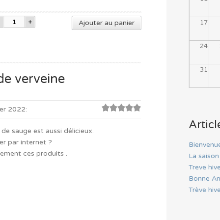
Ajouter au panier
17
24
31
 de verveine
ier 2022
:
5
sur 5
Articl
 de sauge est aussi délicieux.
 par internet ?
Bienvenu
ement ces produits .
La saiso
Treve hiv
Bonne A
Trève hiv