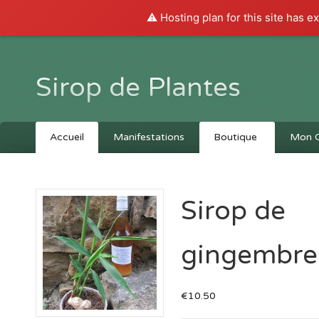
⚠️ Hosting plan for this site has e
Sirop de Plantes
Accueil
Manifestations
Boutique
Mon 
Sirop de
gingembre
€10.50